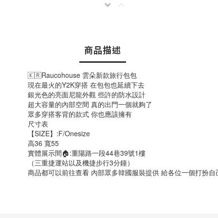
商品描述
🇰🇷Raucohouse 雲朵新款旅行包包
現在最火的Y2K穿搭 在包包也延續下去
銀光色的亮面尼龍外觀 些許的防水設計
超大容量的內部空間 真的出門一個就夠了
眾多穿搭客背的款式 你也應該擁有
尺寸表
【SIZE】:F/Onesize
高36 寬55
實體展示間🏠:重陽路一段44巷39號1樓
（三重捷運站以及機捷步行3分鐘）
商品都可以前往查看 內部眾多韓國服裝提供 給各位一個打扮自