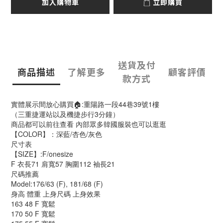
加入購物車
立即購買
送貨及付
商品描述
了解更多
顧客評價
款方式
實體展示間放心購買🏠:重陽路一段44巷39號1樓
（三重捷運站以及機捷步行3分鐘）
商品都可以前往查看 內部眾多韓國服裝也可以逛逛
【COLOR】：深藍/杏色/灰色
尺寸表
【SIZE】:F/onesize
F 衣長71 肩寬57 胸圍112 袖長21
尺碼推薦
Model:176/63 (F), 181/68 (F)
身高 體重 上身尺碼 上身效果
163 48 F 寬鬆
170 50 F 寬鬆