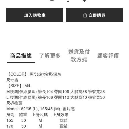
加入購物車
立即購買
送貨及付
商品描述
了解更多
顧客評價
款方式
【COLOR】:黑/淺灰/粉紫/深灰
尺寸表
【SIZE】:M/L
M腰圍(伸縮腰圍) 褲長104 臀圍106 大腿寬38 褲管寬28
L 腰圍(伸縮腰圍) 褲長106 臀圍112 大腿寬40 褲管寬30
尺碼推薦
Model:182/65 (L), 165/45 (M), 圖片感
身高 體重 上身尺碼 上身效果
155 50 M 寬鬆
170 50 M 寬鬆