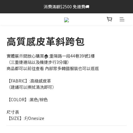
消費滿額$2500 免運費🚚
高質感皮革斜跨包
實體展示間放心購買🏠:重陽路一段44巷39號1樓
（三重捷運站以及機捷步行3分鐘）
商品都可以前往查看 內部眾多韓國服裝也可以逛逛
【FABRIC】:高級感皮革
（建議可以擦拭清洗即可）
【COLOR】:黑色/棕色
尺寸表
【SIZE】:F/Onesize