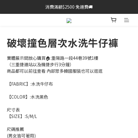
消費滿額$2500 免運費🚚
破壞撞色層次水洗牛仔褲
實體展示間放心購買🏠:重陽路一段44巷39號1樓
（三重捷運站以及機捷步行3分鐘）
商品都可以前往查看 內部眾多韓國服裝也可以逛逛
【FABRIC】:水洗牛仔布
【COLOR】:水洗黑色
尺寸表
【SIZE】:S/M/L
尺碼推薦
(男女皆可著用)