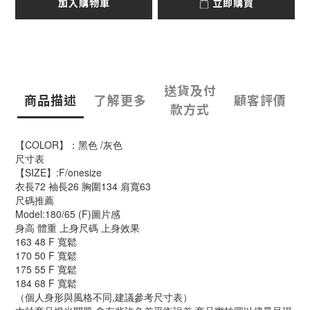
加入購物車
立即購買
送貨及付
商品描述
了解更多
顧客評價
款方式
【COLOR】：黑色 /灰色
尺寸表
【SIZE】:F/onesize
衣長72 袖長26 胸圍134 肩寬63
尺碼推薦
Model:180/65 (F)圖片感
身高 體重 上身尺碼 上身效果
163 48 F 寬鬆
170 50 F 寬鬆
175 55 F 寬鬆
184 68 F 寬鬆
（個人身形與風格不同,建議參考尺寸表）