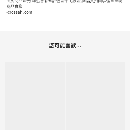
由於商品燈光問題,會有些許色差平衡誤差,商品實拍圖以儘量呈現
商品實樣
-crossal1.com
您可能喜歡...