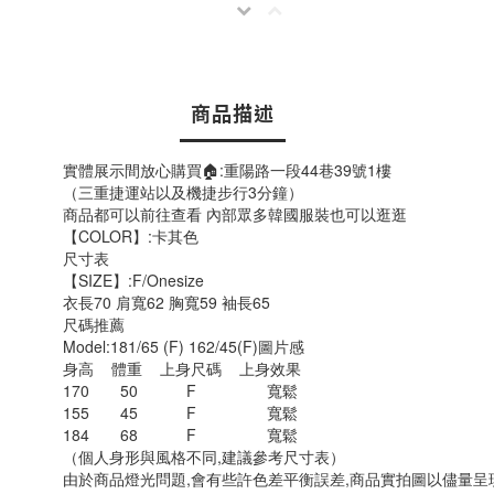
商品描述
實體展示間放心購買🏠:重陽路一段44巷39號1樓
（三重捷運站以及機捷步行3分鐘）
商品都可以前往查看 內部眾多韓國服裝也可以逛逛
【COLOR】:卡其色
尺寸表
【SIZE】:F/Onesize
衣長70 肩寬62 胸寬59 袖長65
尺碼推薦
Model:181/65 (F) 162/45(F)圖片感
身高 體重 上身尺碼 上身效果
170 50 F 寬鬆
155 45 F 寬鬆
184 68 F 寬鬆
（個人身形與風格不同,建議參考尺寸表）
由於商品燈光問題,會有些許色差平衡誤差,商品實拍圖以儘量呈