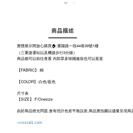
商品描述
實體展示間放心購買🏠:重陽路一段44巷39號1樓
（三重捷運站以及機捷步行3分鐘）
商品都可以前往查看 內部眾多韓國服裝也可以逛逛
【FABRIC】:棉
【COLOR】:白色/藍色
尺寸表
SIZE
:F/Onesize
【
】
由於商品燈光問題,會有些許色差平衡誤差,商品實拍圖以儘量呈現商
-
crossal1.com