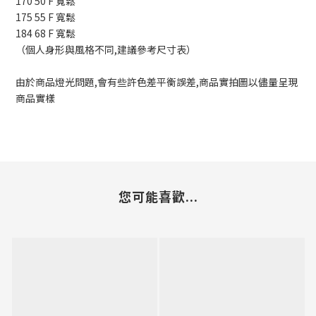
170 50 F 寬鬆
175 55 F 寬鬆
184 68 F 寬鬆
（個人身形與風格不同,建議參考尺寸表）
由於商品燈光問題,會有些許色差平衡誤差,商品實拍圖以儘量呈現
商品實樣
您可能喜歡...