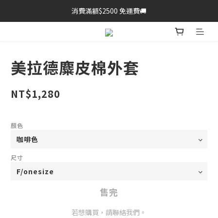
消費滿額$2500 免運費🚚
美拉德麋皮棉外套
NT$1,280
顏色
尺寸
售完
若想購買，請聯絡我們。