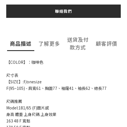
聯絡我們
送貨及付
商品描述
了解更多
顧客評價
款方式
【COLOR】：咖啡色
尺寸表
【SIZE】:F/onesize
F(95~105) - 肩寬61、胸圍77、袖窿41、袖長62、總長77
尺碼推薦
Model:181/65 (F)圖片感
身高 體重 上身尺碼 上身效果
163 48 F 寬鬆