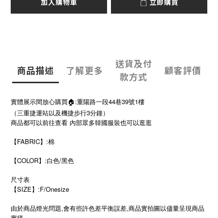
加入購物車
立即購買
送貨及付
商品描述
了解更多
顧客評價
款方式
實體展示間放心購買🏠:重陽路一段44巷39號1樓
（三重捷運站以及機捷步行3分鐘）
商品都可以前往查看 內部眾多韓國服裝也可以逛逛
【FABRIC】:棉
【COLOR】:白色/黑色
尺寸表
SIZE
:F/Onesize
【
】
由於商品燈光問題,會有些許色差平衡誤差,商品實拍圖以儘量呈現商品
實樣