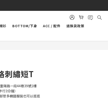
/襯衫
BOTTOM/下身
ACC / 配件
退換貨政策
立即購買
格刺繡短T
重陽路一段44巷39號1樓
步行3分鐘）
內部眾多韓國服裝也可以逛逛