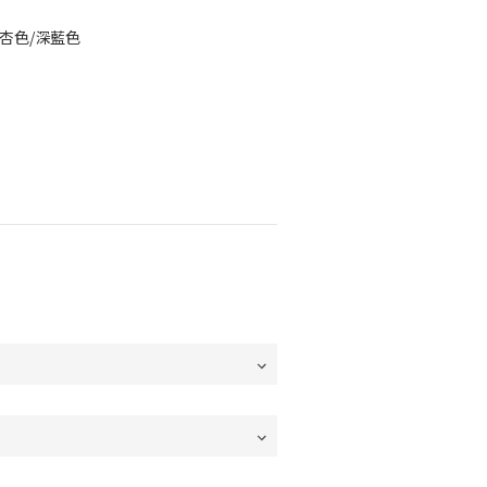
/杏色/深藍色