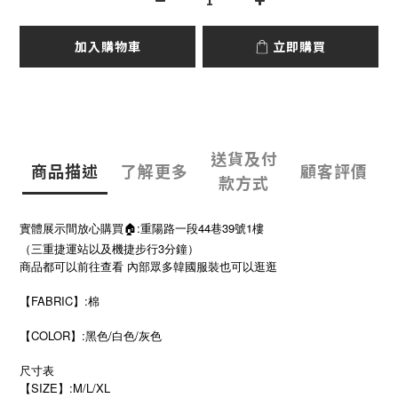
加入購物車
立即購買
送貨及付
商品描述
了解更多
顧客評價
款方式
實體展示間放心購買🏠:重陽路一段44巷39號1樓
（三重捷運站以及機捷步行3分鐘）
商品都可以前往查看 內部眾多韓國服裝也可以逛逛
【FABRIC】:棉
【COLOR】:黑色/白色/灰色
尺寸表
SIZE
:M/L/XL
【
】