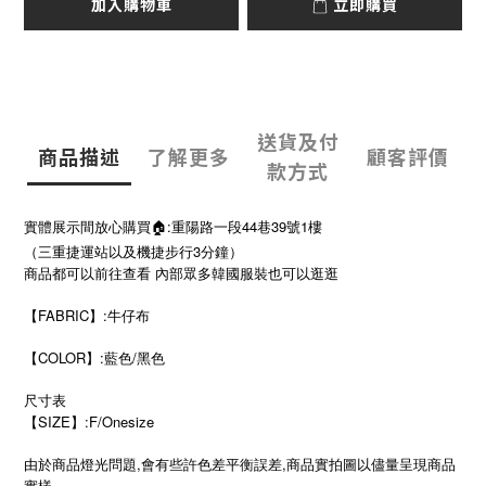
加入購物車
立即購買
送貨及付
商品描述
了解更多
顧客評價
款方式
實體展示間放心購買🏠:重陽路一段44巷39號1樓
（三重捷運站以及機捷步行3分鐘）
商品都可以前往查看 內部眾多韓國服裝也可以逛逛
【FABRIC】:牛仔布
【COLOR】:藍色/黑色
尺寸表
SIZE
:F/Onesize
【
】
由於商品燈光問題,會有些許色差平衡誤差,商品實拍圖以儘量呈現商品
實樣