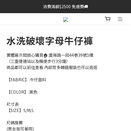
消費滿額$2500 免運費🚚
水洗破壞字母牛仔褲
實體展示間放心購買🏠:重陽路一段44巷39號1樓
（三重捷運站以及機捷步行3分鐘）
商品都可以前往查看 內部眾多韓國服裝也可以逛逛
【FABRIC】:牛仔面料
【COLOR】:黑色
尺寸表
【SIZE】S/M/L
尺碼推薦
(男女皆可著用)