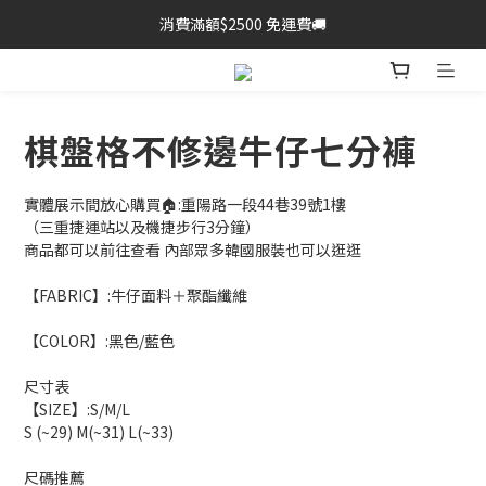
消費滿額$2500 免運費🚚
棋盤格不修邊牛仔七分褲
實體展示間放心購買🏠:重陽路一段44巷39號1樓
（三重捷運站以及機捷步行3分鐘）
商品都可以前往查看 內部眾多韓國服裝也可以逛逛
【FABRIC】:牛仔面料＋聚酯纖維
【COLOR】:黑色/藍色
尺寸表
【SIZE】:S/M/L
S (~29) M(~31) L(~33)
尺碼推薦