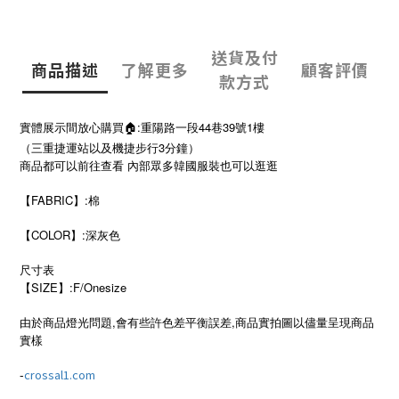
送貨及付
商品描述
了解更多
顧客評價
款方式
實體展示間放心購買🏠:重陽路一段44巷39號1樓
（三重捷運站以及機捷步行3分鐘）
商品都可以前往查看 內部眾多韓國服裝也可以逛逛
【FABRIC】:棉
【COLOR】:深灰色
尺寸表
SIZE
:F/Onesize
【
】
由於商品燈光問題,會有些許色差平衡誤差,商品實拍圖以儘量呈現商品
實樣
-
crossal1.com