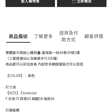
加入購物車
立即購買
送貨及付
商品描述
了解更多
顧客評價
款方式
實體展示間放心購買🏠:重陽路一段44巷39號1樓
（三重捷運站以及機捷步行3分鐘）
商品都可以前往查看 內部眾多韓國服裝也可以逛逛
【COLOR】：黑色
尺寸表
【SIZE】:F/onesize
F 衣長75 肩寬65 胸圍58 袖長56
尺碼推薦