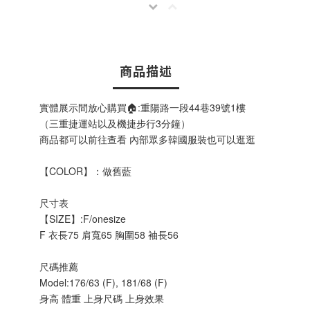
商品描述
實體展示間放心購買🏠:重陽路一段44巷39號1樓
（三重捷運站以及機捷步行3分鐘）
商品都可以前往查看 內部眾多韓國服裝也可以逛逛
【COLOR】：做舊藍
尺寸表
【SIZE】:F/onesize
F 衣長75 肩寬65 胸圍58 袖長56
尺碼推薦
Model:176/63 (F), 181/68 (F)
身高 體重 上身尺碼 上身效果