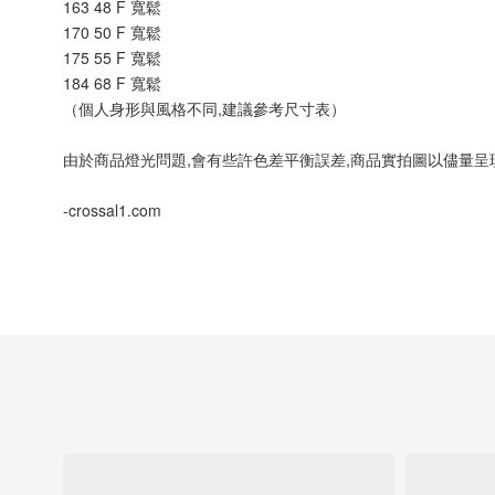
163 48 F 寬鬆
170 50 F 寬鬆
175 55 F 寬鬆
184 68 F 寬鬆
（個人身形與風格不同,建議參考尺寸表）
由於商品燈光問題,會有些許色差平衡誤差,商品實拍圖以儘量呈
-crossal1.com