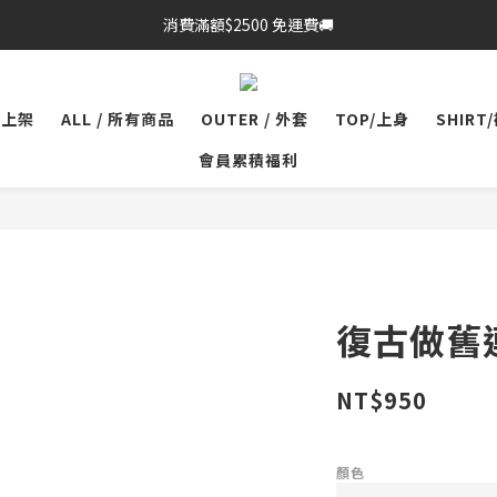
消費滿額$2500 免運費🚚
品上架
ALL / 所有商品
OUTER / 外套
TOP/上身
SHIRT
會員累積福利
復古做舊
NT$950
顏色