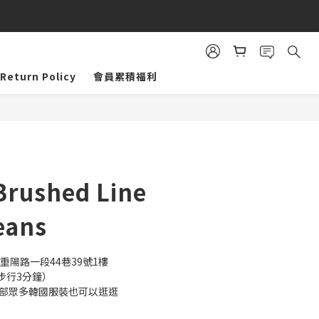
Return Policy
會員累積福利
BUY NOW
Brushed Line
eans
重陽路一段44巷39號1樓
步行3分鐘）
內部眾多韓國服裝也可以逛逛