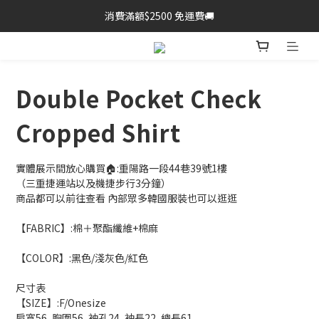
消費滿額$2500 免運費🚚
Double Pocket Check
Cropped Shirt
實體展示間放心購買🏠:重陽路一段44巷39號1樓
（三重捷運站以及機捷步行3分鐘）
商品都可以前往查看 內部眾多韓國服裝也可以逛逛
【FABRIC】:棉＋聚酯纖維+棉麻
【COLOR】:黑色/淺灰色/紅色
尺寸表
【SIZE】:F/Onesize    
肩寬56, 胸圍56, 袖孔24, 袖長22, 總長61