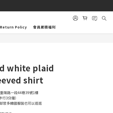
Return Policy
會員累積福利
BUY NOW
d white plaid
eeved shirt
重陽路一段44巷39號1樓
步行3分鐘）
內部眾多韓國服裝也可以逛逛