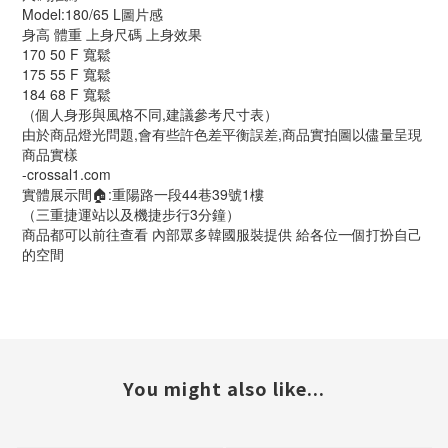
Model:180/65 L圖片感
身高 體重 上身尺碼 上身效果
170 50 F 寬鬆
175 55 F 寬鬆
184 68 F 寬鬆
（個人身形與風格不同,建議參考尺寸表）
由於商品燈光問題,會有些許色差平衡誤差,商品實拍圖以儘量呈現
商品實樣
-crossal1.com
實體展示間🏠:重陽路一段44巷39號1樓
（三重捷運站以及機捷步行3分鐘）
商品都可以前往查看 內部眾多韓國服裝提供 給各位一個打扮自己
的空間
You might also like...