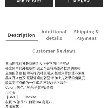
ADD TO CART
BUY NOW
Additional
Shipping &
Description
details
Payment
Customer Reviews
素面開襟衫衫是韓國冬天很基本的穿搭單品
極度簡單的外觀版型 完全符合韓系崇尚乾淨的風格
立體的剪裁 使用純棉的材質製成 整體穿著舒適不紮身
黑灰百搭色系 寬鬆舒適的版型 增加上身效果的慵懶度
韓系穿搭必備的一件單品 不能錯過的設計
Color：黑色 / 灰色/卡其/杏/墨綠
尺寸表
【SIZE】:F/Onesize
衣長75 袖長57 胸圍134 肩寬72
尺碼推薦