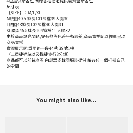
4色提供給各位 因應各種𢵄配提供最齊全給各位
尺寸表
【SIZE】：M/L/XL
M腰圍40.5 褲長101褲檔39大腿30
L腰圍43褲長102褲檔40大腿31
XL腰圍45.5褲長104褲檔41 大腿32
由於商品燈光問題,會有些許色差平衡誤差,商品實拍圖以儘量呈現
商品實樣
實體展示間:重陽路一段44巷 39號1樓
（三重捷運站以及機捷步行3分鐘）
商品都可以前往查看 內部眾多韓國服装提供 給各位一個打扮自己
的空間
You might also like...