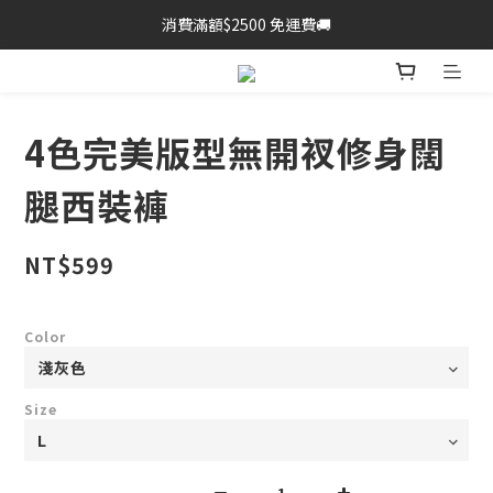
消費滿額$2500 免運費🚚
4色完美版型無開衩修身闊
腿西裝褲
NT$599
Color
Size