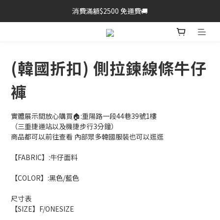
消費滿額$2500 免運費🚚
(韓國折扣) 側拉鍊線條牛仔
褲
實體展示間放心購買🏠:重陽路一段44巷39號1樓
（三重捷運站以及機捷步行3分鐘）
商品都可以前往查看 內部眾多韓國服裝也可以逛逛
【FABRIC】:牛仔面料
【COLOR】:黑色/藍色
尺寸表
【SIZE】F/ONESIZE