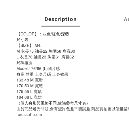
Description
A
【COLOR】：灰色/紅色/深藍
尺寸表
【SIZE】:M/L
M 衣長75 袖長22 胸圍58 肩寬60
L 衣長78 袖長23 胸圍61 肩寬62
尺碼推薦
Model:176/66 (L)圖片感
身高 體重 上身尺碼 上身效果
163 48 M 寬鬆
170 50 M 寬鬆
175 55 L 寬鬆
184 68 L 寬鬆
（個人身形與風格不同,建議參考尺寸表）
由於商品燈光問題,會有些許色差平衡誤差,商品實拍圖以儘量呈
-crossal1.com