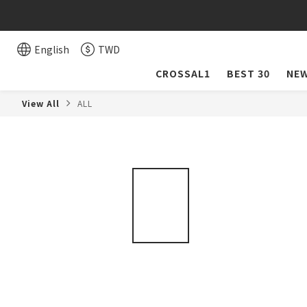
English
TWD
CROSSAL1
BEST 30
NEW
View All
ALL