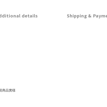
dditional details
Shipping & Paym
現商品實樣