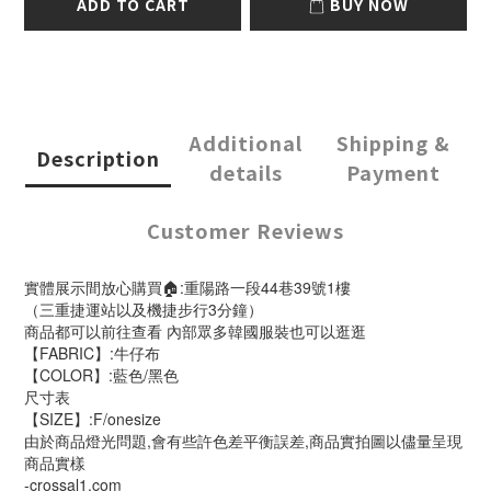
ADD TO CART
BUY NOW
Additional
Shipping &
Description
details
Payment
Customer Reviews
實體展示間放心購買🏠:重陽路一段44巷39號1樓
（三重捷運站以及機捷步行3分鐘）
商品都可以前往查看 內部眾多韓國服裝也可以逛逛
【FABRIC】:牛仔布
【COLOR】:藍色/黑色
尺寸表
【SIZE】:F/onesize
由於商品燈光問題,會有些許色差平衡誤差,商品實拍圖以儘量呈現
商品實樣
-crossal1.com