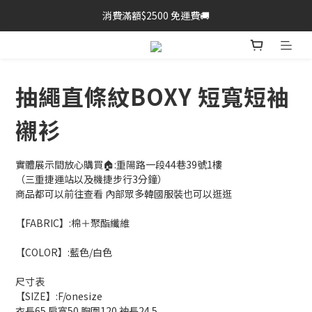
消費滿額$2500 免運費🚚
抽繩直條紋BOXY 短寬短袖
襯衫
實體展示間放心購買🏠:重陽路一段44巷39號1樓
（三重捷運站以及機捷步行3分鐘）
商品都可以前往查看 內部眾多韓國服裝也可以逛逛
【FABRIC】:棉＋聚酯纖維
【COLOR】:藍色/白色
尺寸表
【SIZE】:F/onesize
衣長65 肩寬50 胸圍120 袖長24.5