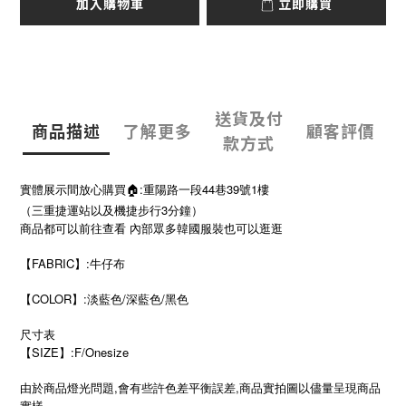
加入購物車
立即購買
送貨及付
商品描述
了解更多
顧客評價
款方式
實體展示間放心購買🏠:重陽路一段44巷39號1樓
（三重捷運站以及機捷步行3分鐘）
商品都可以前往查看 內部眾多韓國服裝也可以逛逛
【FABRIC】:牛仔布
【COLOR】:淡藍色/深藍色/黑色
尺寸表
SIZE
:F/Onesize
【
】
由於商品燈光問題,會有些許色差平衡誤差,商品實拍圖以儘量呈現商品
實樣