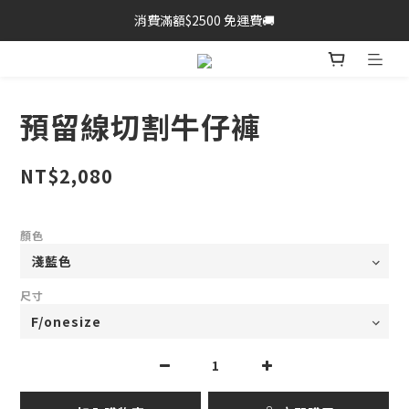
消費滿額$2500 免運費🚚
預留線切割牛仔褲
NT$2,080
顏色
尺寸