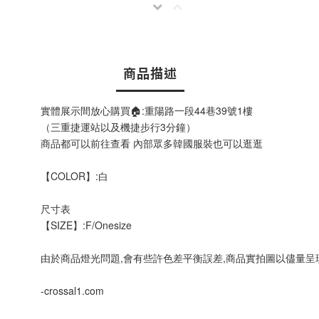
商品描述
實體展示間放心購買🏠:重陽路一段44巷39號1樓
（三重捷運站以及機捷步行3分鐘）
商品都可以前往查看 內部眾多韓國服裝也可以逛逛
【COLOR】:白
尺寸表
【SIZE】:F/Onesize
由於商品燈光問題,會有些許色差平衡誤差,商品實拍圖以儘量呈
-crossal1.com