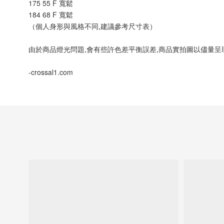
175 55 F 寬鬆
184 68 F 寬鬆
（個人身形與風格不同,建議參考尺寸表）
由於商品燈光問題,會有些許色差平衡誤差,商品實拍圖以儘量呈
-crossal1.com