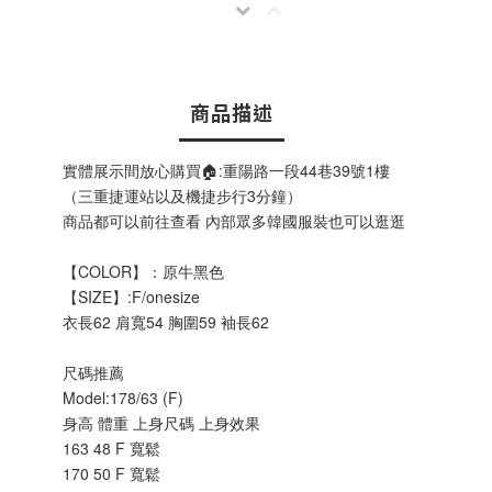
商品描述
實體展示間放心購買🏠:重陽路一段44巷39號1樓
（三重捷運站以及機捷步行3分鐘）
商品都可以前往查看 內部眾多韓國服裝也可以逛逛
【COLOR】：原牛黑色
【SIZE】:F/onesize
衣長62 肩寬54 胸圍59 袖長62
尺碼推薦
Model:178/63 (F)
身高 體重 上身尺碼 上身效果
163 48 F 寬鬆
170 50 F 寬鬆