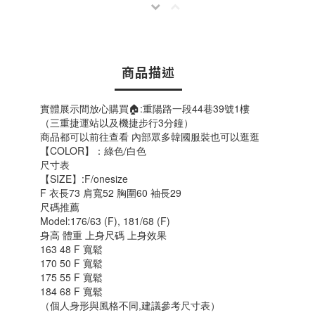
商品描述
實體展示間放心購買🏠:重陽路一段44巷39號1樓
（三重捷運站以及機捷步行3分鐘）
商品都可以前往查看 內部眾多韓國服裝也可以逛逛
【COLOR】：綠色/白色
尺寸表
【SIZE】:F/onesize
F 衣長73 肩寬52 胸圍60 袖長29
尺碼推薦
Model:176/63 (F), 181/68 (F)
身高 體重 上身尺碼 上身效果
163 48 F 寬鬆
170 50 F 寬鬆
175 55 F 寬鬆
184 68 F 寬鬆
（個人身形與風格不同,建議參考尺寸表）