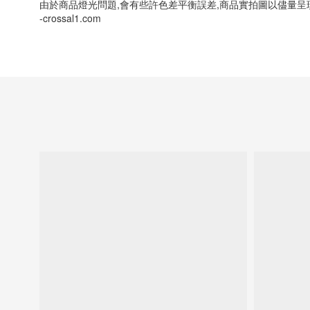
由於商品燈光問題,會有些許色差平衡誤差,商品實拍圖以儘量呈
-crossal1.com