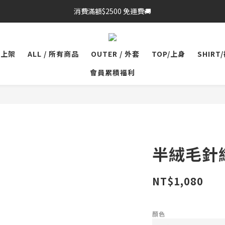
消費滿額$2500 免運費🚚
品上架
ALL / 所有商品
OUTER / 外套
TOP/上身
SHIRT
會員累積福利
半絨毛針織
NT$1,080
顏色