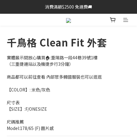
消費滿額$2500 免運費🚚
千鳥格 Clean Fit 外套
實體展示間放心購買🏠:重陽路一段44巷39號1樓
（三重捷運站以及機捷步行3分鐘）
商品都可以前往查看 內部眾多韓國服裝也可以逛逛
【COLOR】: 米色/灰色
尺寸表
【SIZE】:F/ONESIZE
尺碼推薦
Model:178/65 (F) 圖片感