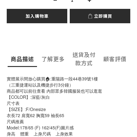
加入購物車
立即購買
送貨及付
商品描述
了解更多
顧客評價
款方式
實體展示間放心購買🏠:重陽路一段44巷39號1樓
（三重捷運站以及機捷步行3分鐘）
商品都可以前往查看 內部眾多韓國服裝也可以逛逛
【COLOR】:深藍/灰白
尺寸表
【SIZE】:F/Onesize
衣長72 肩寬62 胸寬59 袖長65
尺碼推薦
Model:178/65 (F) 162/45(F)圖片感
身高 體重 上身尺碼 上身效果