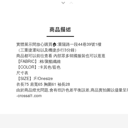
商品描述
實體展示間放心購買🏠:重陽路一段44巷39號1樓
（三重捷運站以及機捷步行3分鐘）
商品都可以前往查看 內部眾多韓國服裝也可以逛逛
【FABRIC】:棉/聚酯纖維
【COLOR】:卡其色/藍色
尺寸表
【SIZE】:F/Onesize
衣長75 肩寬65 胸圍61 袖長28
由於商品燈光問題,會有些許色差平衡誤差,商品實拍圖以儘量呈
-crossal1.com