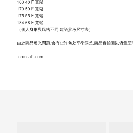
163 48 F 寬鬆
170 50 F 寬鬆
175 55 F 寬鬆
184 68 F 寬鬆
（個人身形與風格不同,建議參考尺寸表）
由於商品燈光問題,會有些許色差平衡誤差,商品實拍圖以儘量呈
-crossal1.com