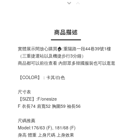
商品描述
實體展示間放心購買🏠:重陽路一段44巷39號1樓
（三重捷運站以及機捷步行3分鐘）
商品都可以前往查看 內部眾多韓國服裝也可以逛逛
【COLOR】：卡其/白色
尺寸表
【SIZE】:F/onesize
F 衣長74 肩寬52 胸圍59 袖長56
尺碼推薦
Model:176/63 (F), 181/68 (F)
身高 體重 上身尺碼 上身效果