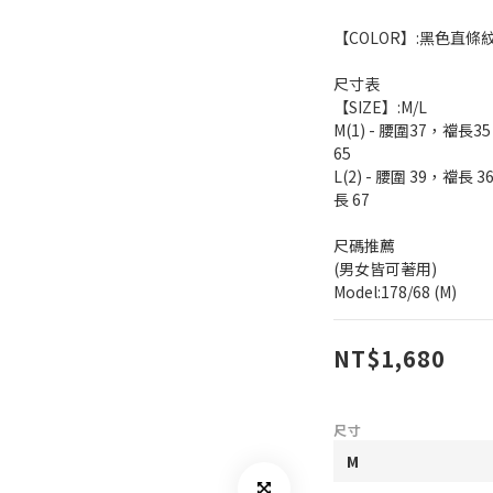
【COLOR】:黑色直條
尺寸表
【SIZE】:M/L
M(1) - 腰圍37，襠
65
L(2) - 腰圍 39，襠長
長 67
尺碼推薦
(男女皆可著用)
Model:178/68 (M)
NT$1,680
尺寸