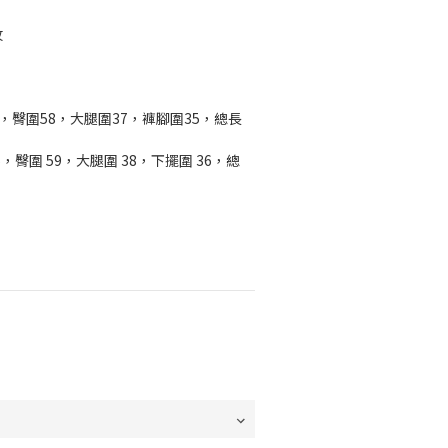
紋
長35，臀圍58，大腿圍37，褲腳圍35，總長
 36，臀圍 59，大腿圍 38，下擺圍 36，總