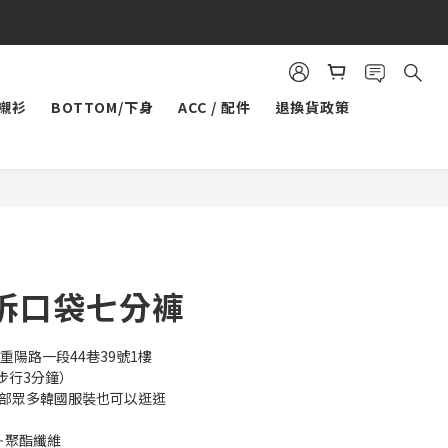
/襯衫
BOTTOM/下身
ACC / 配件
退換貨政策
立即購買
拆口袋七分褲
重陽路一段44巷39號1樓
步行3分鐘）
內部眾多韓國服裝也可以逛逛
料＋聚酯纖維