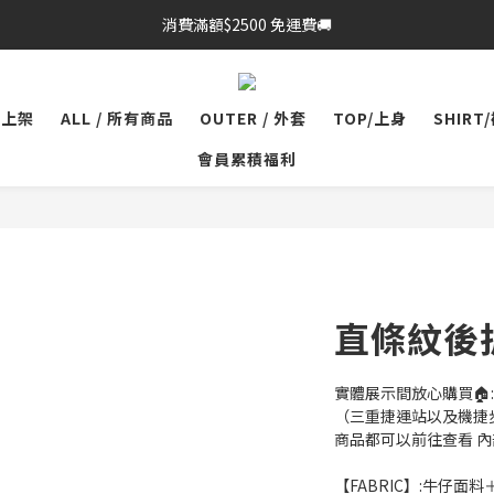
消費滿額$2500 免運費🚚
品上架
ALL / 所有商品
OUTER / 外套
TOP/上身
SHIRT
會員累積福利
直條紋後
實體展示間放心購買🏠:
（三重捷運站以及機捷
商品都可以前往查看 
【FABRIC】:牛仔面