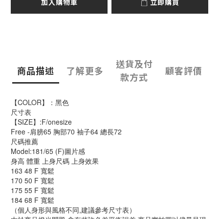
加入購物車
立即購買
送貨及付
商品描述
了解更多
顧客評價
款方式
【COLOR】：黑色
尺寸表
【SIZE】:F/onesize
Free -肩膀65 胸部70 袖子64 總長72
尺碼推薦
Model:181/65 (F)圖片感
身高 體重 上身尺碼 上身效果
163 48 F 寬鬆
170 50 F 寬鬆
175 55 F 寬鬆
184 68 F 寬鬆
（個人身形與風格不同,建議參考尺寸表）