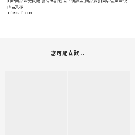
由於商品燈光問題,會有些許色差平衡誤差,商品實拍圖以儘量呈現
商品實樣
-crossal1.com
您可能喜歡...