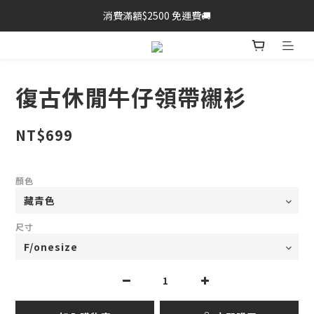
消費滿額$2500 免運費🚚
復古休閒牛仔領帶襯衫
NT$699
顏色
尺寸