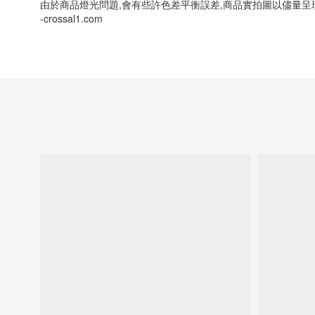
由於商品燈光問題,會有些許色差平衡誤差,商品實拍圖以儘量呈
-crossal1.com