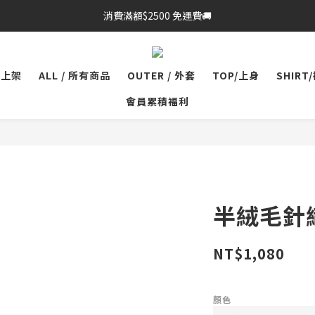
消費滿額$2500 免運費🚚
品上架
ALL / 所有商品
OUTER / 外套
TOP/上身
SHIRT
會員累積福利
半絨毛針織
NT$1,080
顏色