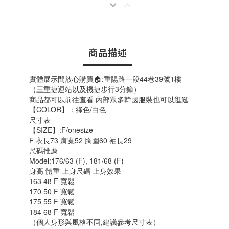
商品描述
實體展示間放心購買🏠:重陽路一段44巷39號1樓
（三重捷運站以及機捷步行3分鐘）
商品都可以前往查看 內部眾多韓國服裝也可以逛逛
【COLOR】：綠色/白色
尺寸表
【SIZE】:F/onesize
F 衣長73 肩寬52 胸圍60 袖長29
尺碼推薦
Model:176/63 (F), 181/68 (F)
身高 體重 上身尺碼 上身效果
163 48 F 寬鬆
170 50 F 寬鬆
175 55 F 寬鬆
184 68 F 寬鬆
（個人身形與風格不同,建議參考尺寸表）