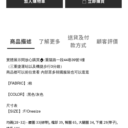
加入購物車
立即購買
送貨及付
商品描述
了解更多
顧客評價
款方式
實體展示間放心購買🏠:重陽路一段44巷39號1樓
（三重捷運站以及機捷步行3分鐘）
商品都可以前往查看 內部眾多韓國服裝也可以逛逛
【FABRIC】:棉
【COLOR】:黑色/灰色
尺寸表
SIZE
:F/Onesize
【
】
均碼(28~32) -
腰圍 33(綁帶), 襠部 39, 臀圍 65, 大腿圍 34, 下擺 29(帶子),